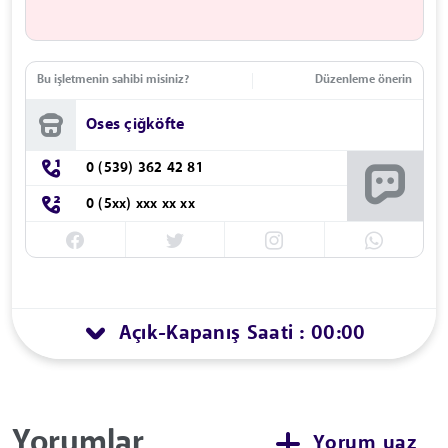
Bu işletmenin sahibi misiniz?
Düzenleme önerin
Oses çiğköfte
0 (539) 362 42 81
0 (5xx) xxx xx xx
Açık
Kapanış Saati : 00:00
-
Yorumlar
Yorum yaz