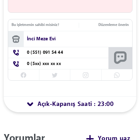
Bu işletmenin sahibi misiniz?
Düzenleme önerin
İnci Meze Evi
0 (551) 091 54 44
0 (5xx) xxx xx xx
Açık
Kapanış Saati : 23:00
-
Yorumlar
Yorum yaz