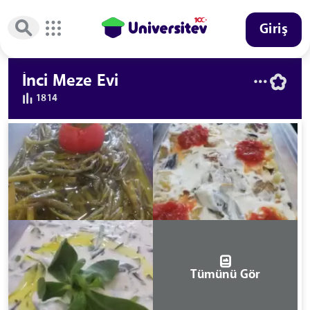
Giriş
İnci Meze Evi
1814
Tümünü Gör