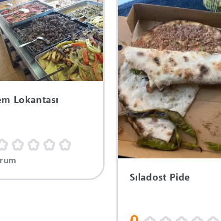
em Lokantası
orum
Sıladost Pide