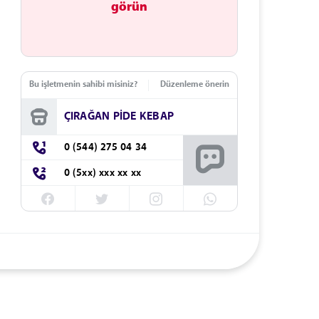
görün
Bu işletmenin sahibi misiniz?
Düzenleme önerin
ÇIRAĞAN PİDE KEBAP
0 (544) 275 04 34
0 (5xx) xxx xx xx