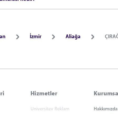
ran
İzmir
Aliağa
ÇIRA
ri
Hizmetler
Kurumsa
Universitev Reklam
Hakkımızda