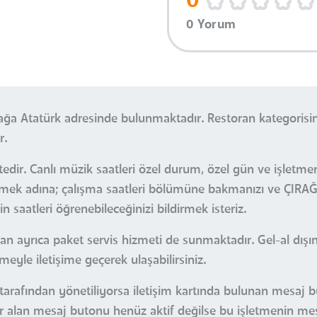
0
0 Yorum
ağa Atatürk adresinde bulunmaktadır. Restoran kategorisi
r.
dir. Canlı müzik saatleri özel durum, özel gün ve işletmeni
ebilmek adına; çalışma saatleri bölümüne bakmanızı ve ÇIR
 saatleri öğrenebileceğinizi bildirmek isteriz.
an ayrıca paket servis hizmeti de sunmaktadır. Gel-al dışı
tmeyle iletişime geçerek ulaşabilirsiniz.
 tarafından yönetiliyorsa iletişim kartında bulunan mesaj 
yer alan mesaj butonu henüz aktif değilse bu işletmenin me