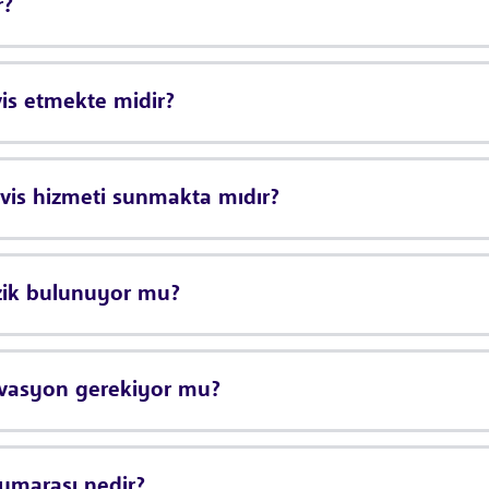
r?
is etmekte midir?
is hizmeti sunmakta mıdır?
zik bulunuyor mu?
rvasyon gerekiyor mu?
umarası nedir?