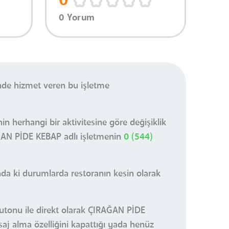
0
0 Yorum
nde hizmet veren bu işletme
n herhangi bir aktivitesine göre değişiklik
AĞAN PİDE KEBAP adlı işletmenin
0 (544)
nda ki durumlarda restoranın kesin olarak
butonu ile direkt olarak ÇIRAĞAN PİDE
saj alma özelliğini kapattığı yada henüz