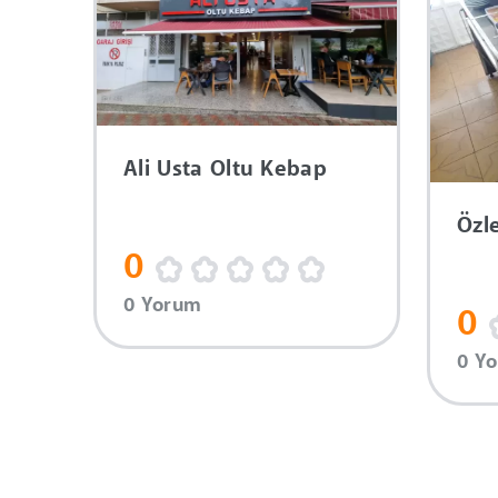
Ali Usta Oltu Kebap
Özl
0
0 Yorum
0
0 Y