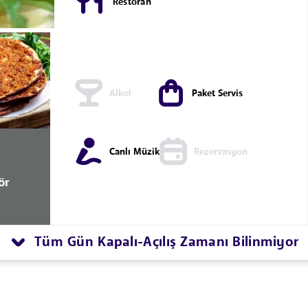
Restoran
Alkol
Paket Servis
Canlı Müzik
Rezervasyon
ör
Tüm Gün Kapalı
Açılış Zamanı Bilinmiyor
-