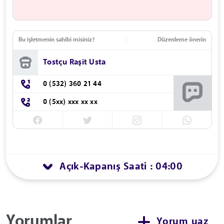
Bu işletmenin sahibi misiniz?
Düzenleme önerin
Tostçu Raşit Usta
0 (532) 360 21 44
0 (5xx) xxx xx xx
Açık
Kapanış Saati : 04:00
-
Yorumlar
Yorum yaz