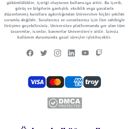
yükümlülükler, içeriği oluşturan kullanıcıya aittir. Bu içerik,
görüş ve bilgilerin yanlışlık, eksiklik veya yasalarla
düzenlenmiş kurallara aykırılığından Universitev hiçbir şekilde
sorumlu değildir. Sorularınız ve sorunlarınız için ilan sahibiyle
iletişime geçebilirsiniz. Universitev platformunda yer alan tüm
tasarımlar, iconlar, bannerlar Universitev'e aittir. İzinsiz
kullanım durumunda yasal süreçler işletilecektir.