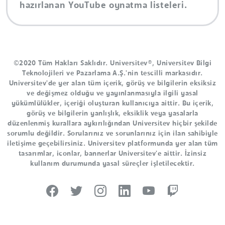
hazırlanan YouTube oynatma listeleri.
©2020 Tüm Hakları Saklıdır. Universitev®, Universitev Bilgi
Teknolojileri ve Pazarlama A.Ş.'nin tescilli markasıdır.
Universitev'de yer alan tüm içerik, görüş ve bilgilerin eksiksiz
ve değişmez olduğu ve yayınlanmasıyla ilgili yasal
yükümlülükler, içeriği oluşturan kullanıcıya aittir. Bu içerik,
görüş ve bilgilerin yanlışlık, eksiklik veya yasalarla
düzenlenmiş kurallara aykırılığından Universitev hiçbir şekilde
sorumlu değildir. Sorularınız ve sorunlarınız için ilan sahibiyle
iletişime geçebilirsiniz. Universitev platformunda yer alan tüm
tasarımlar, iconlar, bannerlar Universitev'e aittir. İzinsiz
kullanım durumunda yasal süreçler işletilecektir.