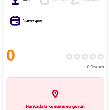
Alkol
Paket Servis
Canlı Müzik
Rezervasyon
0
0
Yorum
Haritadaki konumunu görün