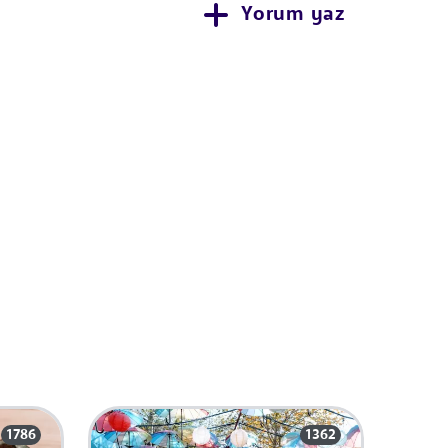
Yorum yaz
1786
1362