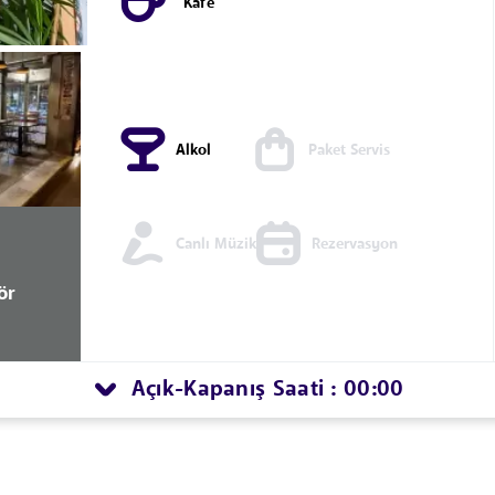
Kafe
Alkol
Paket Servis
Canlı Müzik
Rezervasyon
ör
Açık
Kapanış Saati : 00:00
-