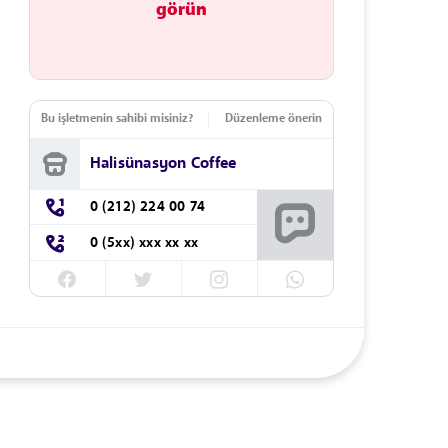
görün
Bu işletmenin sahibi misiniz?
Düzenleme önerin
Halisünasyon Coffee
0 (212) 224 00 74
0 (5xx) xxx xx xx