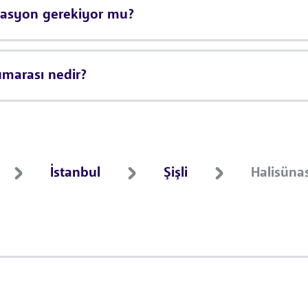
rvasyon gerekiyor mu?
umarası nedir?
İstanbul
Şişli
Halisüna