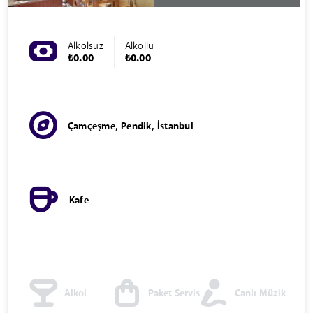
Alkolsüz
Alkollü
₺0.00
₺0.00
Çamçeşme, Pendik, İstanbul
Kafe
Alkol
Paket Servis
Canlı Müzik