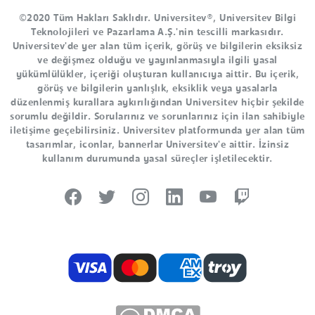
©2020 Tüm Hakları Saklıdır. Universitev®, Universitev Bilgi
Teknolojileri ve Pazarlama A.Ş.'nin tescilli markasıdır.
Universitev'de yer alan tüm içerik, görüş ve bilgilerin eksiksiz
ve değişmez olduğu ve yayınlanmasıyla ilgili yasal
yükümlülükler, içeriği oluşturan kullanıcıya aittir. Bu içerik,
görüş ve bilgilerin yanlışlık, eksiklik veya yasalarla
düzenlenmiş kurallara aykırılığından Universitev hiçbir şekilde
sorumlu değildir. Sorularınız ve sorunlarınız için ilan sahibiyle
iletişime geçebilirsiniz. Universitev platformunda yer alan tüm
tasarımlar, iconlar, bannerlar Universitev'e aittir. İzinsiz
kullanım durumunda yasal süreçler işletilecektir.