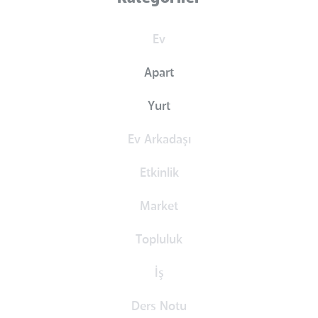
Ev
Apart
Yurt
Ev Arkadaşı
Etkinlik
Market
Topluluk
İş
Ders Notu