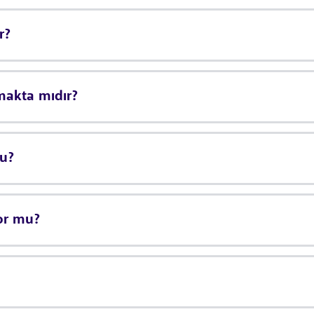
r?
makta mıdır?
mu?
or mu?