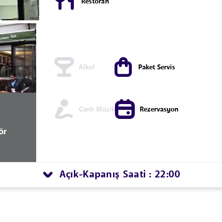
Restoran
Alkol
Paket Servis
Canlı Müzik
Rezervasyon
ör
Açık
Kapanış Saati : 22:00
-