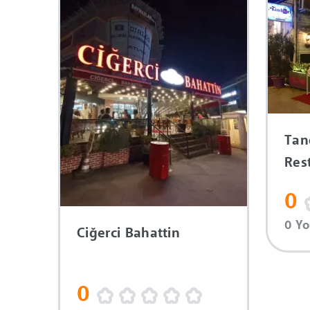
Tan
Res
0
0 Y
Ciğerci Bahattin
0