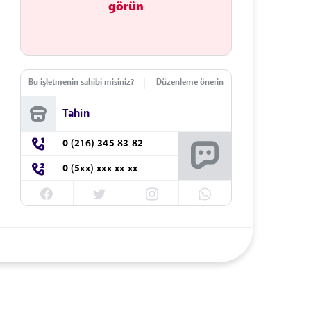
görün
Bu işletmenin sahibi misiniz?
Düzenleme önerin
Tahin
0 (216) 345 83 82
0 (5xx) xxx xx xx