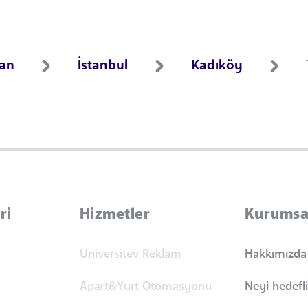
ran
İstanbul
Kadıköy
ri
Hizmetler
Kurumsa
Universitev Reklam
Hakkımızda
Apart&Yurt Otomasyonu
Neyi hedefl