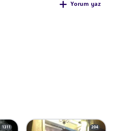
Yorum yaz
1311
204