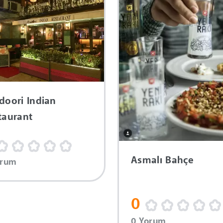
doori Indian
taurant
Asmalı Bahçe
orum
0
0 Yorum