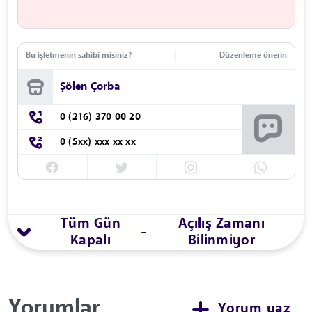
Bu işletmenin sahibi misiniz?
Düzenleme önerin
Şölen Çorba
0 (216) 370 00 20
0 (5xx) xxx xx xx
Tüm Gün
Açılış Zamanı
-
Kapalı
Bilinmiyor
Yorumlar
Yorum yaz