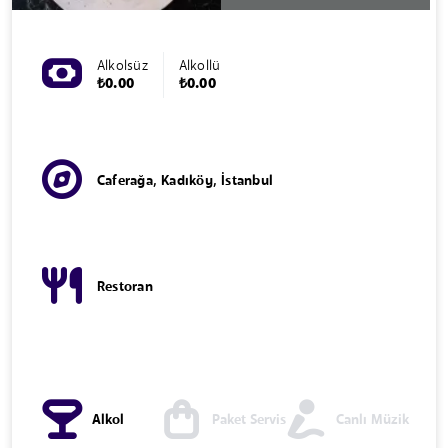
Alkolsüz
Alkollü
₺0.00
₺0.00
Caferağa, Kadıköy, İstanbul
Restoran
Alkol
Paket Servis
Canlı Müzik