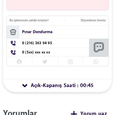
Bu işletmenin sahibi misiniz?
Düzenleme önerin
Pınar Dondurma
0 (216) 363 94 95
0 (5xx) xxx xx xx
Açık
Kapanış Saati : 00:45
-
Yorumlar
Yorum yaz