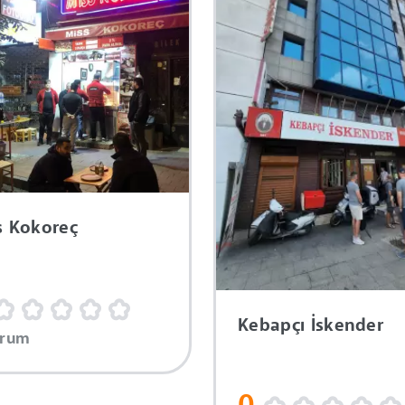
s Kokoreç
Kebapçı İskender
orum