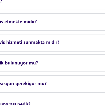
?
is etmekte midir?
vis hizmeti sunmakta mıdır?
zik bulunuyor mu?
rvasyon gerekiyor mu?
umarası nedir?