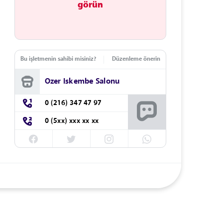
görün
Bu işletmenin sahibi misiniz?
Düzenleme önerin
Ozer Iskembe Salonu
0 (216) 347 47 97
0 (5xx) xxx xx xx