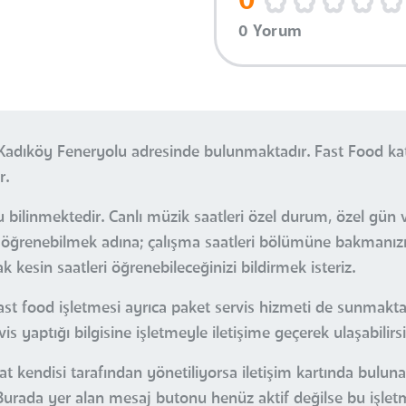
0
0 Yorum
 Kadıköy Feneryolu adresinde bulunmaktadır. Fast Food ka
r.
bilinmektedir. Canlı müzik saatleri özel durum, özel gün v
leri öğrenebilmek adına; çalışma saatleri bölümüne bakmanı
 kesin saatleri öğrenebileceğinizi bildirmek isteriz.
t food işletmesi ayrıca paket servis hizmeti de sunmaktad
s yaptığı bilgisine işletmeyle iletişime geçerek ulaşabilirsi
zat kendisi tarafından yönetiliyorsa iletişim kartında bulun
. Burada yer alan mesaj butonu henüz aktif değilse bu işle