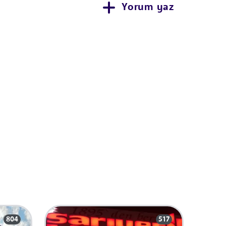
Yorum yaz
804
517