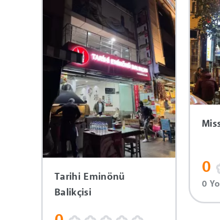
Mis
0
Tarihi Eminönü
0 Y
Balikçisi