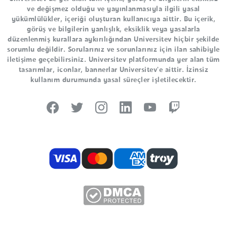
ve değişmez olduğu ve yayınlanmasıyla ilgili yasal
yükümlülükler, içeriği oluşturan kullanıcıya aittir. Bu içerik,
görüş ve bilgilerin yanlışlık, eksiklik veya yasalarla
düzenlenmiş kurallara aykırılığından Universitev hiçbir şekilde
sorumlu değildir. Sorularınız ve sorunlarınız için ilan sahibiyle
iletişime geçebilirsiniz. Universitev platformunda yer alan tüm
tasarımlar, iconlar, bannerlar Universitev'e aittir. İzinsiz
kullanım durumunda yasal süreçler işletilecektir.