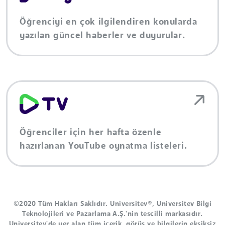
Öğrenciyi en çok ilgilendiren konularda
yazılan güncel haberler ve duyurular.
Öğrenciler için her hafta özenle
hazırlanan YouTube oynatma listeleri.
©2020 Tüm Hakları Saklıdır. Universitev®, Universitev Bilgi
Teknolojileri ve Pazarlama A.Ş.'nin tescilli markasıdır.
Universitev'de yer alan tüm içerik, görüş ve bilgilerin eksiksiz