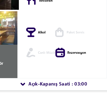
Restoran
Alkol
Paket Servis
Canlı Müzik
Rezervasyon
ör
Açık
Kapanış Saati : 03:00
-