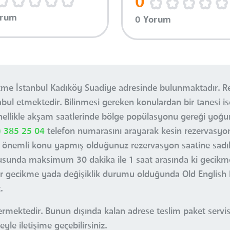
0
orum
0 Yorum
letme İstanbul Kadıköy Suadiye adresinde bulunmaktadır. R
kabul etmektedir. Bilinmesi gereken konulardan bir tanesi i
nellikle akşam saatlerinde bölge popülasyonu gereği yoğ
) 385 25 04
telefon numarasını arayarak kesin rezervasyo
 önemli konu yapmış olduğunuz rezervasyon saatine sadık k
usunda maksimum 30 dakika ile 1 saat arasında ki gecikme
r gecikme yada değişiklik durumu olduğunda Old English P
.
i vermektedir. Bunun dışında kalan adrese teslim paket ser
le iletişime geçebilirsiniz.