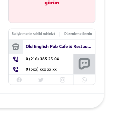
görün
Bu işletmenin sahibi misiniz?
Düzenleme önerin
Old English Pub Cafe & Restaurant
0 (216) 385 25 04
0 (5xx) xxx xx xx