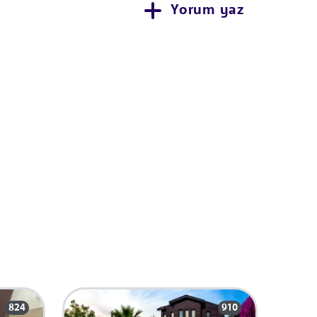
Yorum yaz
824
910