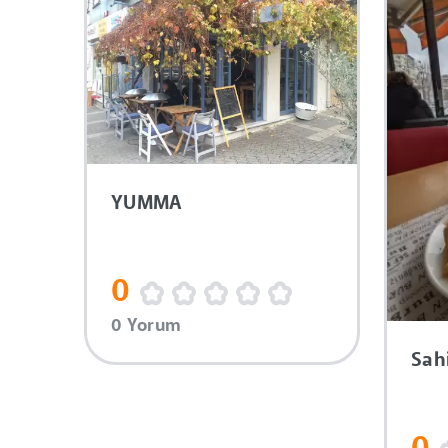
YUMMA
0
0 Yorum
Sahi