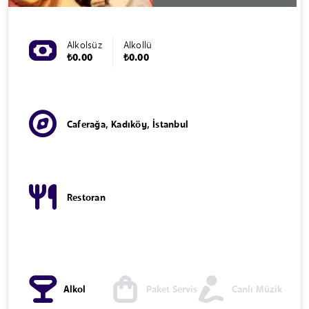
Alkolsüz
Alkollü
₺0.00
₺0.00
Caferağa, Kadıköy, İstanbul
Restoran
Alkol
Paket Servis
Canlı Müzik