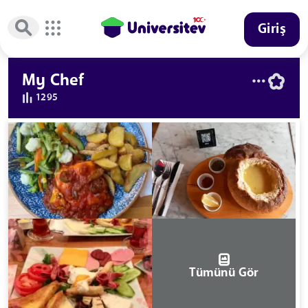
Giriş
My Chef
1295
Tümünü Gör