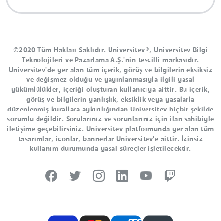
©2020 Tüm Hakları Saklıdır. Universitev®, Universitev Bilgi
Teknolojileri ve Pazarlama A.Ş.'nin tescilli markasıdır.
Universitev'de yer alan tüm içerik, görüş ve bilgilerin eksiksiz
ve değişmez olduğu ve yayınlanmasıyla ilgili yasal
yükümlülükler, içeriği oluşturan kullanıcıya aittir. Bu içerik,
görüş ve bilgilerin yanlışlık, eksiklik veya yasalarla
düzenlenmiş kurallara aykırılığından Universitev hiçbir şekilde
sorumlu değildir. Sorularınız ve sorunlarınız için ilan sahibiyle
iletişime geçebilirsiniz. Universitev platformunda yer alan tüm
tasarımlar, iconlar, bannerlar Universitev'e aittir. İzinsiz
kullanım durumunda yasal süreçler işletilecektir.