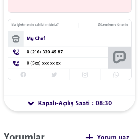
Bu işletmenin sahibi misiniz?
Düzenleme önerin
My Chef
0 (216) 330 45 87
0 (5xx) xxx xx xx
Kapalı
Açılış Saati : 08:30
-
Yorumlar
Yorum yaz