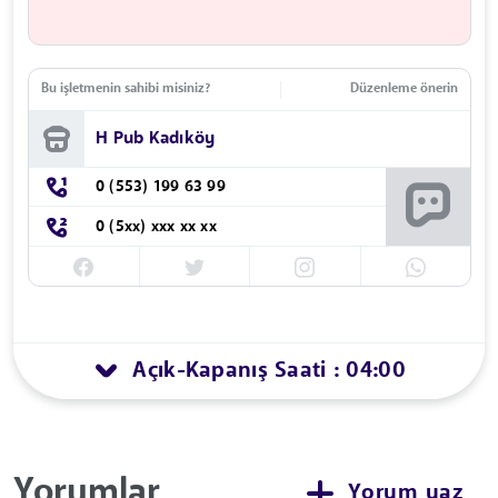
Bu işletmenin sahibi misiniz?
Düzenleme önerin
H Pub Kadıköy
0 (553) 199 63 99
0 (5xx) xxx xx xx
Açık
Kapanış Saati : 04:00
-
Yorumlar
Yorum yaz