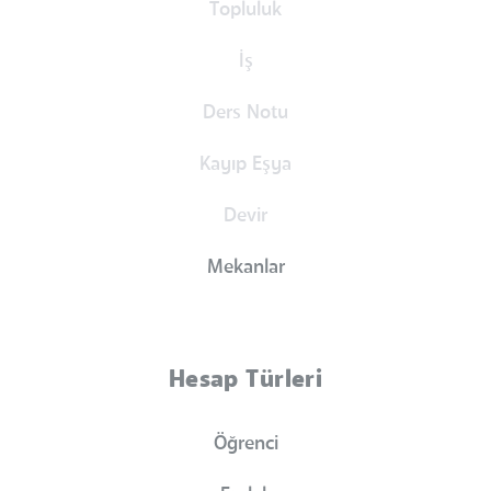
Topluluk
İş
Ders Notu
Kayıp Eşya
Devir
Mekanlar
Hesap Türleri
Öğrenci