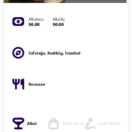
Alkolsüz
Alkollü
₺0.00
₺0.00
Caferağa, Kadıköy, İstanbul
Restoran
Alkol
Paket Servis
Canlı Müzik