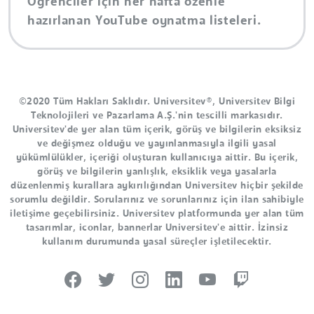
Öğrenciler için her hafta özenle
hazırlanan YouTube oynatma listeleri.
©2020 Tüm Hakları Saklıdır. Universitev®, Universitev Bilgi
Teknolojileri ve Pazarlama A.Ş.'nin tescilli markasıdır.
Universitev'de yer alan tüm içerik, görüş ve bilgilerin eksiksiz
ve değişmez olduğu ve yayınlanmasıyla ilgili yasal
yükümlülükler, içeriği oluşturan kullanıcıya aittir. Bu içerik,
görüş ve bilgilerin yanlışlık, eksiklik veya yasalarla
düzenlenmiş kurallara aykırılığından Universitev hiçbir şekilde
sorumlu değildir. Sorularınız ve sorunlarınız için ilan sahibiyle
iletişime geçebilirsiniz. Universitev platformunda yer alan tüm
tasarımlar, iconlar, bannerlar Universitev'e aittir. İzinsiz
kullanım durumunda yasal süreçler işletilecektir.