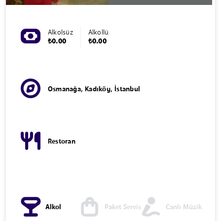
Alkolsüz
Alkollü
₺0.00
₺0.00
Osmanağa, Kadıköy, İstanbul
Restoran
Alkol
Paket Servis
Canlı Müzik