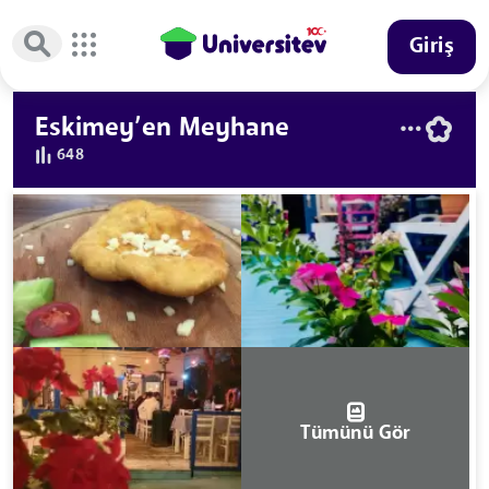
Giriş
Eskimey’en Meyhane
648
Tümünü Gör