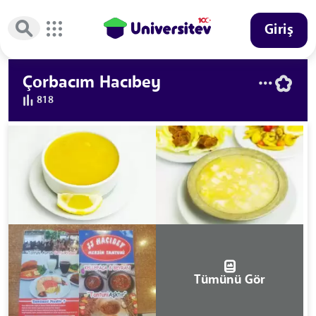
Giriş
Çorbacım Hacıbey
818
Tümünü Gör