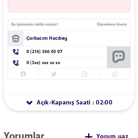
Bu işletmenin sahibi misiniz?
Düzenleme önerin
Çorbacım Hacıbey
0 (216) 566 05 07
0 (5xx) xxx xx xx
Açık
Kapanış Saati : 02:00
-
Yorumlar
Yorum yaz