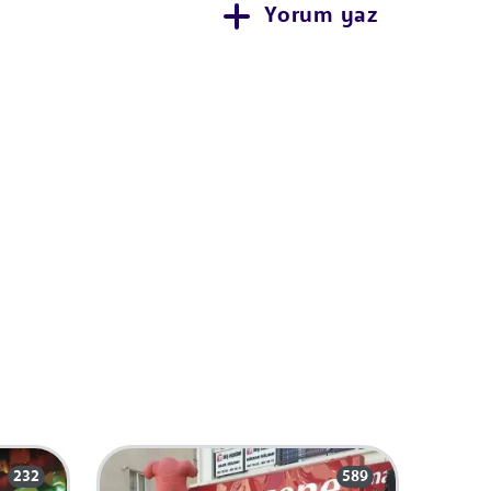
Yorum yaz
232
589