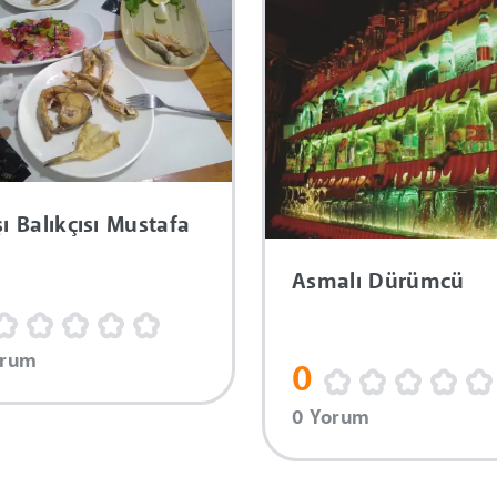
ı Balıkçısı Mustafa
Asmalı Dürümcü
orum
0
0 Yorum