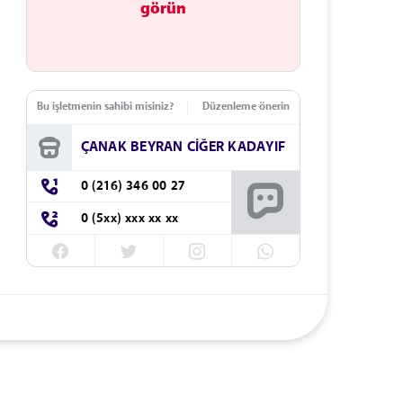
görün
Bu işletmenin sahibi misiniz?
Düzenleme önerin
ÇANAK BEYRAN CİĞER KADAYIF
0 (216) 346 00 27
0 (5xx) xxx xx xx