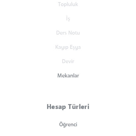
Topluluk
İş
Ders Notu
Kayıp Eşya
Devir
Mekanlar
Hesap Türleri
Öğrenci