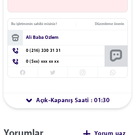
Bu işletmenin sahibi misiniz?
Düzenleme önerin
Ali Baba Ozlem
0 (216) 330 31 31
0 (5xx) xxx xx xx
Açık
Kapanış Saati : 01:30
-
Yorumlar
Yorum yaz