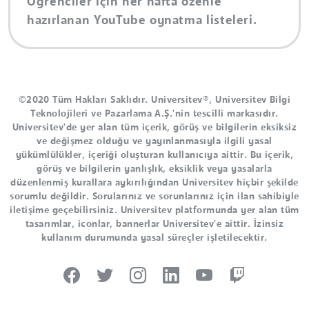
Öğrenciler için her hafta özenle
hazırlanan YouTube oynatma listeleri.
©2020 Tüm Hakları Saklıdır. Universitev®, Universitev Bilgi
Teknolojileri ve Pazarlama A.Ş.'nin tescilli markasıdır.
Universitev'de yer alan tüm içerik, görüş ve bilgilerin eksiksiz
ve değişmez olduğu ve yayınlanmasıyla ilgili yasal
yükümlülükler, içeriği oluşturan kullanıcıya aittir. Bu içerik,
görüş ve bilgilerin yanlışlık, eksiklik veya yasalarla
düzenlenmiş kurallara aykırılığından Universitev hiçbir şekilde
sorumlu değildir. Sorularınız ve sorunlarınız için ilan sahibiyle
iletişime geçebilirsiniz. Universitev platformunda yer alan tüm
tasarımlar, iconlar, bannerlar Universitev'e aittir. İzinsiz
kullanım durumunda yasal süreçler işletilecektir.