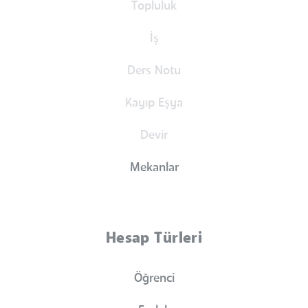
Topluluk
İş
Ders Notu
Kayıp Eşya
Devir
Mekanlar
Hesap Türleri
Öğrenci