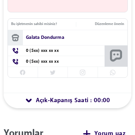
Bu işletmenin sahibi misiniz?
Düzenleme önerin
Galata Dondurma
0 (5xx) xxx xx xx
0 (5xx) xxx xx xx
Açık
Kapanış Saati : 00:00
-
Yorumlar
Yorum yaz