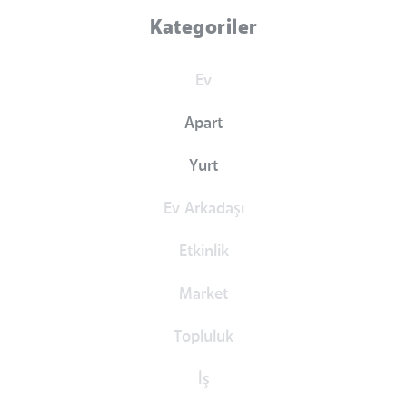
Kategoriler
Ev
Apart
Yurt
Ev Arkadaşı
Etkinlik
Market
Topluluk
İş