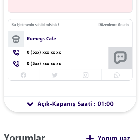
Bu işletmenin sahibi misiniz?
Düzenleme önerin
Rumeys Cafe
0 (5xx) xxx xx xx
0 (5xx) xxx xx xx
Açık
Kapanış Saati : 01:00
-
Yorumlar
Yorum yaz