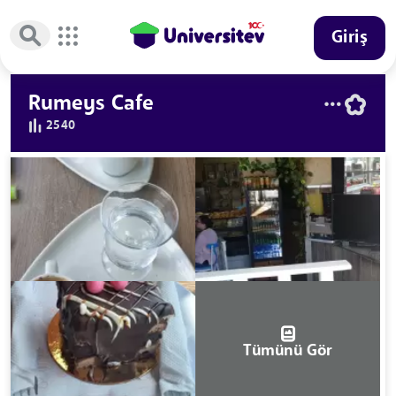
Giriş
Rumeys Cafe
2540
Tümünü Gör