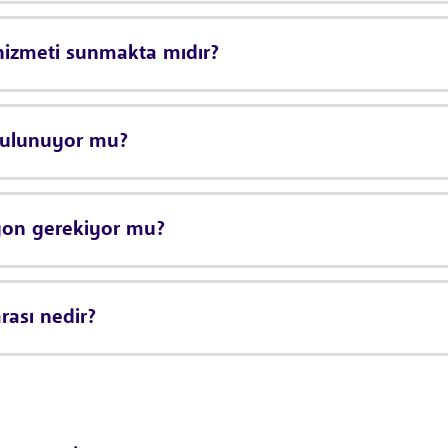
hizmeti sunmakta mıdır?
bulunuyor mu?
syon gerekiyor mu?
rası nedir?