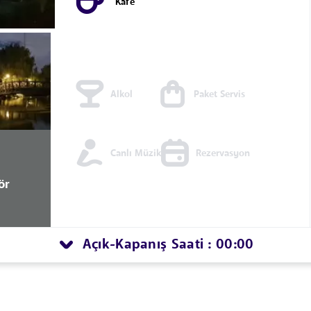
Kafe
Alkol
Paket Servis
Canlı Müzik
Rezervasyon
ör
Açık
Kapanış Saati : 00:00
-