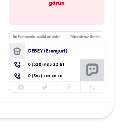
görün
Bu işletmenin sahibi misiniz?
Düzenleme önerin
DEBEY (Esenyurt)
0 (530) 635 32 61
0 (5xx) xxx xx xx