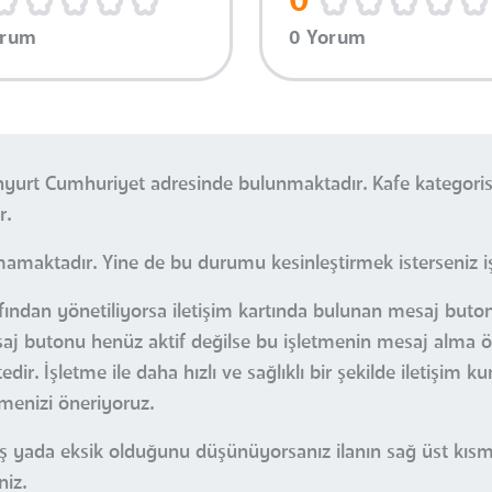
0
orum
0 Yorum
enyurt Cumhuriyet adresinde bulunmaktadır. Kafe kategori
r.
mamaktadır. Yine de bu durumu kesinleştirmek isterseniz işl
afından yönetiliyorsa iletişim kartında bulunan mesaj buton
esaj butonu henüz aktif değilse bu işletmenin mesaj alma öz
r. İşletme ile daha hızlı ve sağlıklı bir şekilde iletişim k
çmenizi öneriyoruz.
nlış yada eksik olduğunu düşünüyorsanız ilanın sağ üst kı
niz.