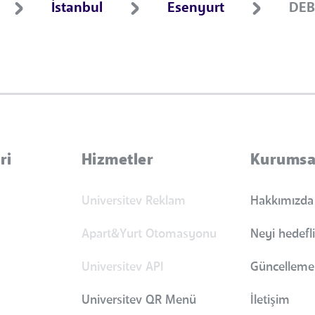
İstanbul
Esenyurt
DEB
ri
Hizmetler
Kurumsa
Universitev Reklam
Hakkımızda
Apart&Yurt Otomasyonu
Neyi hedefl
Universitev API
Güncellemel
Universitev QR Menü
İletişim