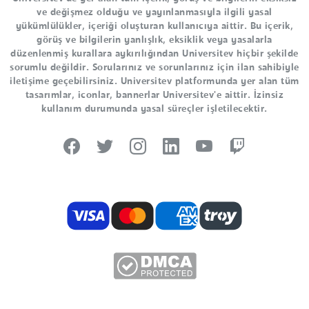
ve değişmez olduğu ve yayınlanmasıyla ilgili yasal
yükümlülükler, içeriği oluşturan kullanıcıya aittir. Bu içerik,
görüş ve bilgilerin yanlışlık, eksiklik veya yasalarla
düzenlenmiş kurallara aykırılığından Universitev hiçbir şekilde
sorumlu değildir. Sorularınız ve sorunlarınız için ilan sahibiyle
iletişime geçebilirsiniz. Universitev platformunda yer alan tüm
tasarımlar, iconlar, bannerlar Universitev'e aittir. İzinsiz
kullanım durumunda yasal süreçler işletilecektir.