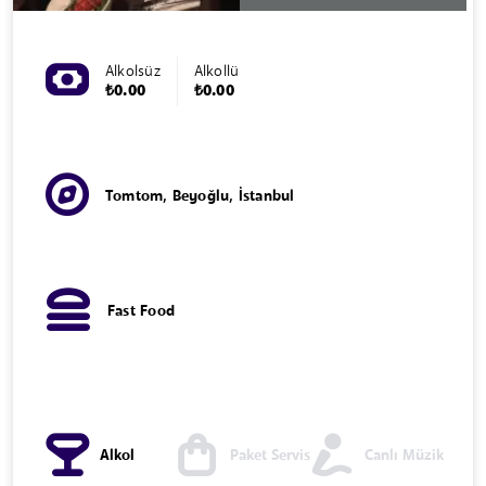
Alkolsüz
Alkollü
₺0.00
₺0.00
Tomtom, Beyoğlu, İstanbul
Fast Food
Alkol
Paket Servis
Canlı Müzik