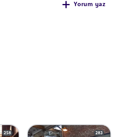
Yorum yaz
258
283