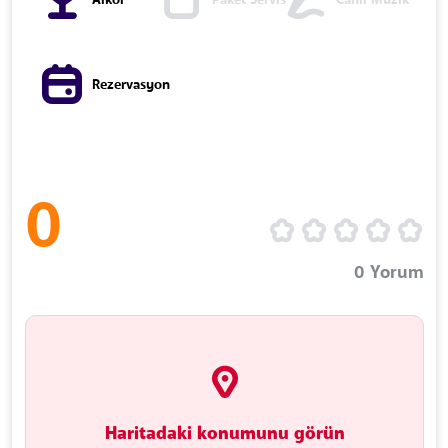
Alkol
Paket Servis
Canlı Müzik
Rezervasyon
0
0
Yorum
Haritadaki konumunu görün