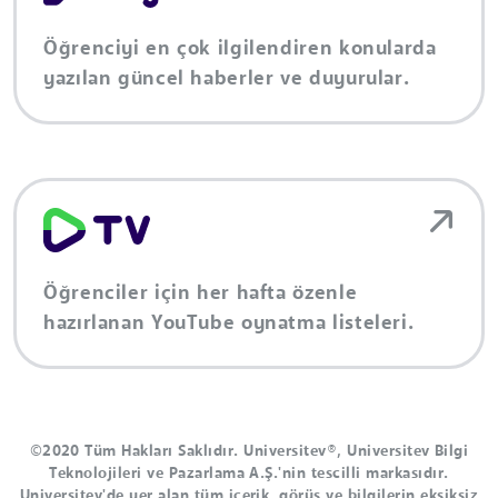
Öğrenciyi en çok ilgilendiren konularda
yazılan güncel haberler ve duyurular.
Öğrenciler için her hafta özenle
hazırlanan YouTube oynatma listeleri.
©2020 Tüm Hakları Saklıdır. Universitev®, Universitev Bilgi
Teknolojileri ve Pazarlama A.Ş.'nin tescilli markasıdır.
Universitev'de yer alan tüm içerik, görüş ve bilgilerin eksiksiz