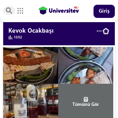
Giriş
Kevok Ocakbaşı
1002
Tümünü Gör