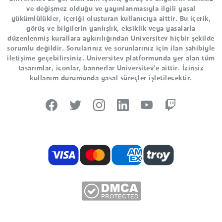
ve değişmez olduğu ve yayınlanmasıyla ilgili yasal
yükümlülükler, içeriği oluşturan kullanıcıya aittir. Bu içerik,
görüş ve bilgilerin yanlışlık, eksiklik veya yasalarla
düzenlenmiş kurallara aykırılığından Universitev hiçbir şekilde
sorumlu değildir. Sorularınız ve sorunlarınız için ilan sahibiyle
iletişime geçebilirsiniz. Universitev platformunda yer alan tüm
tasarımlar, iconlar, bannerlar Universitev'e aittir. İzinsiz
kullanım durumunda yasal süreçler işletilecektir.