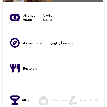
Alkolsüz
Alkollü
₺0.00
₺0.00
Asmali mescit, Beyoğlu, İstanbul
Restoran
Alkol
Paket Servis
Canlı Müzik