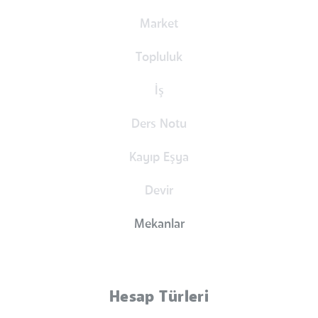
Market
Topluluk
İş
Ders Notu
Kayıp Eşya
Devir
Mekanlar
Hesap Türleri