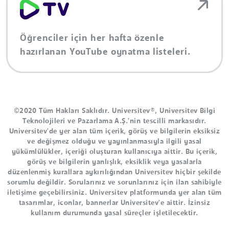
Öğrenciler için her hafta özenle
hazırlanan YouTube oynatma listeleri.
©2020 Tüm Hakları Saklıdır. Universitev®, Universitev Bilgi
Teknolojileri ve Pazarlama A.Ş.'nin tescilli markasıdır.
Universitev'de yer alan tüm içerik, görüş ve bilgilerin eksiksiz
ve değişmez olduğu ve yayınlanmasıyla ilgili yasal
yükümlülükler, içeriği oluşturan kullanıcıya aittir. Bu içerik,
görüş ve bilgilerin yanlışlık, eksiklik veya yasalarla
düzenlenmiş kurallara aykırılığından Universitev hiçbir şekilde
sorumlu değildir. Sorularınız ve sorunlarınız için ilan sahibiyle
iletişime geçebilirsiniz. Universitev platformunda yer alan tüm
tasarımlar, iconlar, bannerlar Universitev'e aittir. İzinsiz
kullanım durumunda yasal süreçler işletilecektir.