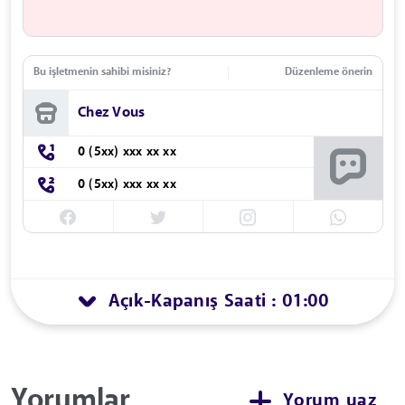
Bu işletmenin sahibi misiniz?
Düzenleme önerin
Chez Vous
0 (5xx) xxx xx xx
0 (5xx) xxx xx xx
Açık
Kapanış Saati : 01:00
-
Yorumlar
Yorum yaz