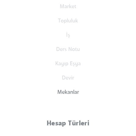
Market
Topluluk
İş
Ders Notu
Kayıp Eşya
Devir
Mekanlar
Hesap Türleri