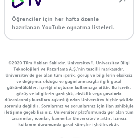
Öğrenciler için her hafta özenle
hazırlanan YouTube oynatma listeleri.
©2020 Tüm Hakları Saklıdır. Universitev®, Universitev Bilgi
Teknolojileri ve Pazarlama A.Ş.'nin tescilli markasıdır.
Universitev'de yer alan tüm içerik, görüş ve bilgilerin eksiksiz
ve değişmez olduğu ve yayınlanmasıyla ilgili yasal
yükümlülükler, içeriği oluşturan kullanıcıya aittir. Bu içerik,
görüş ve bilgilerin yanlışlık, eksiklik veya yasalarla
düzenlenmiş kurallara aykırılığından Universitev hiçbir şekilde
sorumlu değildir. Sorularınız ve sorunlarınız için ilan sahibiyle
iletişime geçebilirsiniz. Universitev platformunda yer alan tüm
tasarımlar, iconlar, bannerlar Universitev'e aittir. İzinsiz
kullanım durumunda yasal süreçler işletilecektir.