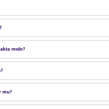
?
makta mıdır?
u?
or mu?