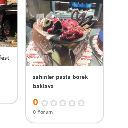
fest
sahinler pasta börek
baklava
0
0 Yorum