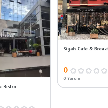
Siyah Cafe & Break
0
0 Yorum
a Bistro