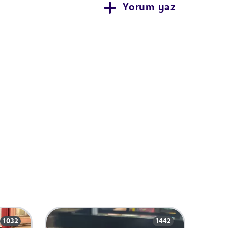
Yorum yaz
1032
1442