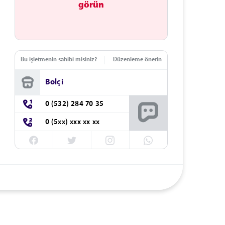
görün
Bu işletmenin sahibi misiniz?
Düzenleme önerin
Bolçi
0 (532) 284 70 35
0 (5xx) xxx xx xx