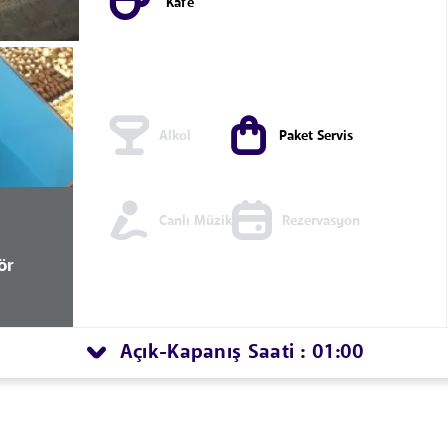
Kafe
Alkol
Paket Servis
Canlı Müzik
Rezervasyon
ör
Açık
Kapanış Saati : 01:00
-