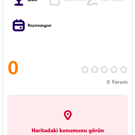
Alkol
Paket Servis
Canlı Müzik
Rezervasyon
0
0
Yorum
Haritadaki konumunu görün