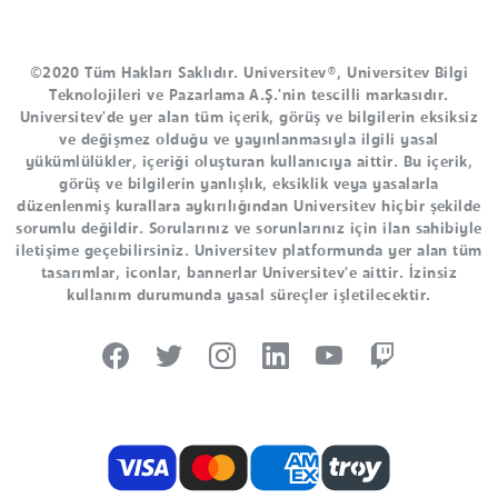
©2020 Tüm Hakları Saklıdır. Universitev®, Universitev Bilgi
Teknolojileri ve Pazarlama A.Ş.'nin tescilli markasıdır.
Universitev'de yer alan tüm içerik, görüş ve bilgilerin eksiksiz
ve değişmez olduğu ve yayınlanmasıyla ilgili yasal
yükümlülükler, içeriği oluşturan kullanıcıya aittir. Bu içerik,
görüş ve bilgilerin yanlışlık, eksiklik veya yasalarla
düzenlenmiş kurallara aykırılığından Universitev hiçbir şekilde
sorumlu değildir. Sorularınız ve sorunlarınız için ilan sahibiyle
iletişime geçebilirsiniz. Universitev platformunda yer alan tüm
tasarımlar, iconlar, bannerlar Universitev'e aittir. İzinsiz
kullanım durumunda yasal süreçler işletilecektir.