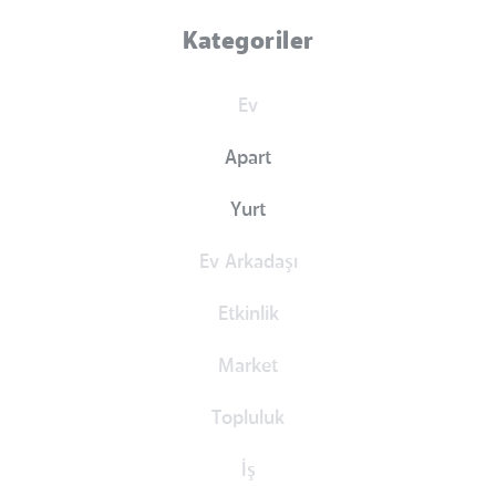
Kategoriler
Ev
Apart
Yurt
Ev Arkadaşı
Etkinlik
Market
Topluluk
İş