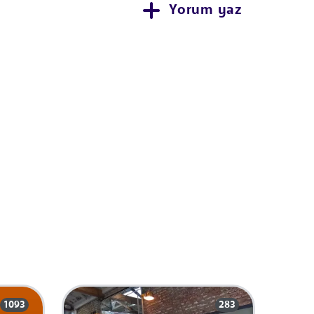
Yorum yaz
1093
283