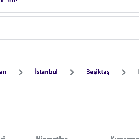
yor mu?
ran
İstanbul
Beşiktaş