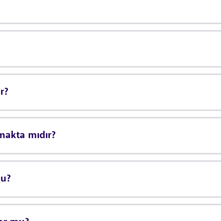
r?
nmakta mıdır?
mu?