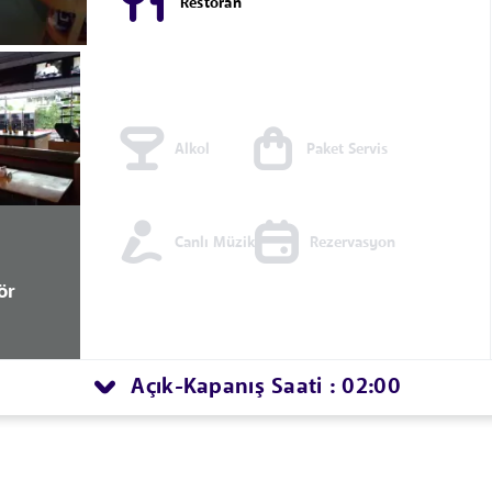
Restoran
Alkol
Paket Servis
Canlı Müzik
Rezervasyon
ör
Açık
Kapanış Saati : 02:00
-