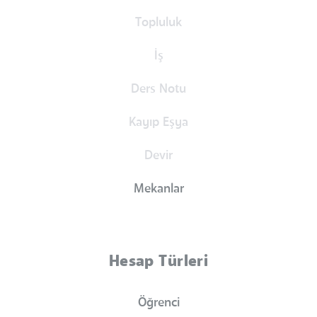
Topluluk
İş
Ders Notu
Kayıp Eşya
Devir
Mekanlar
Hesap Türleri
Öğrenci