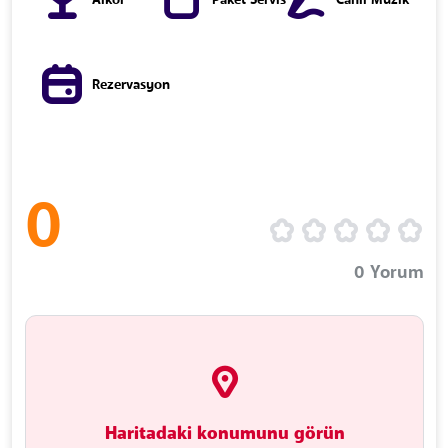
Alkol
Paket Servis
Canlı Müzik
Rezervasyon
0
0
Yorum
Haritadaki konumunu görün