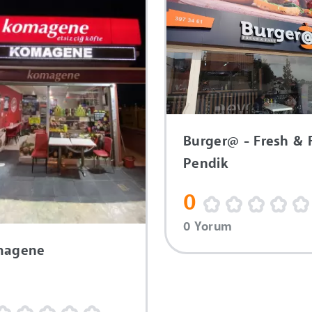
Burger@ - Fresh & 
Pendik
0
0 Yorum
magene