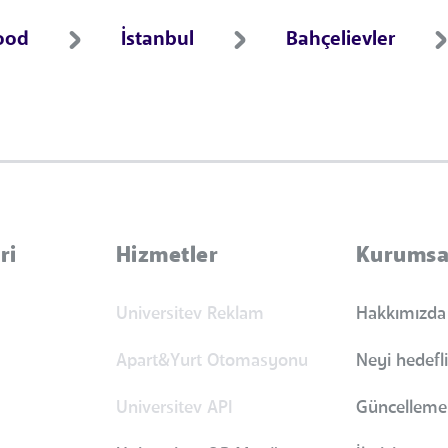
ood
İstanbul
Bahçelievler
ri
Hizmetler
Kurumsa
Universitev Reklam
Hakkımızda
Apart&Yurt Otomasyonu
Neyi hedefl
Universitev API
Güncellemel