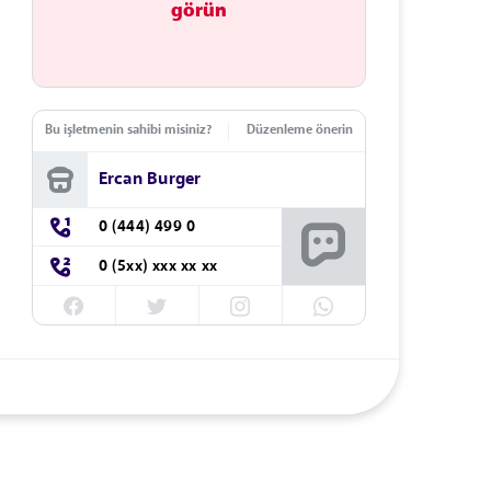
görün
Bu işletmenin sahibi misiniz?
Düzenleme önerin
Ercan Burger
0 (444) 499 0
0 (5xx) xxx xx xx