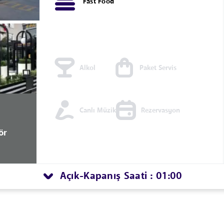
Fast Food
Alkol
Paket Servis
Canlı Müzik
Rezervasyon
ör
Açık
Kapanış Saati : 01:00
-