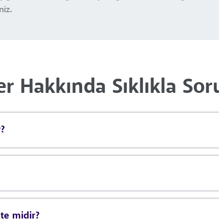
niz.
r Hakkında Sıklıkla Sor
r?
te midir?