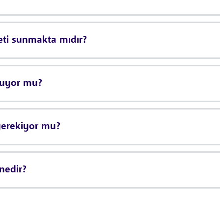
eti sunmakta mıdır?
nuyor mu?
gerekiyor mu?
nedir?