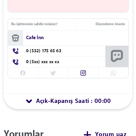
Bu işletmenin sahibi misiniz?
Düzenleme önerin
Cafe İnn
0 (532) 175 65 63
0 (5xx) xxx xx xx
Açık
Kapanış Saati : 00:00
-
Yorumlar
Yorum yaz