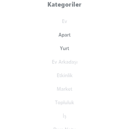
Kategoriler
Ev
Apart
Yurt
Ev Arkadaşı
Etkinlik
Market
Topluluk
İş