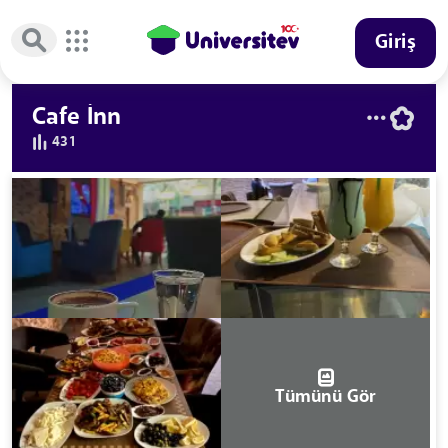
Giriş
Cafe İnn
431
Tümünü Gör