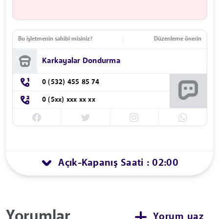
Bu işletmenin sahibi misiniz?
Düzenleme önerin
Karkayalar Dondurma
0 (532) 455 85 74
0 (5xx) xxx xx xx
Açık
Kapanış Saati : 02:00
-
Yorumlar
Yorum yaz