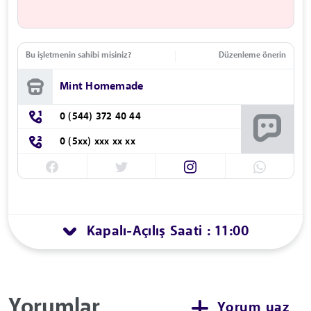
Bu işletmenin sahibi misiniz?
Düzenleme önerin
Mint Homemade
0 (544) 372 40 44
0 (5xx) xxx xx xx
Kapalı
Açılış Saati : 11:00
-
Yorumlar
Yorum yaz