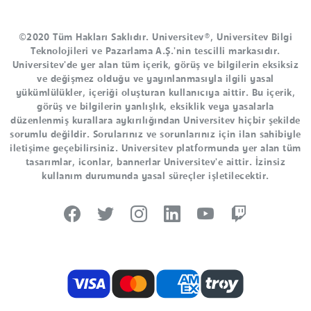
©2020 Tüm Hakları Saklıdır. Universitev®, Universitev Bilgi
Teknolojileri ve Pazarlama A.Ş.'nin tescilli markasıdır.
Universitev'de yer alan tüm içerik, görüş ve bilgilerin eksiksiz
ve değişmez olduğu ve yayınlanmasıyla ilgili yasal
yükümlülükler, içeriği oluşturan kullanıcıya aittir. Bu içerik,
görüş ve bilgilerin yanlışlık, eksiklik veya yasalarla
düzenlenmiş kurallara aykırılığından Universitev hiçbir şekilde
sorumlu değildir. Sorularınız ve sorunlarınız için ilan sahibiyle
iletişime geçebilirsiniz. Universitev platformunda yer alan tüm
tasarımlar, iconlar, bannerlar Universitev'e aittir. İzinsiz
kullanım durumunda yasal süreçler işletilecektir.