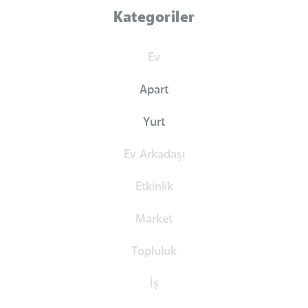
Kategoriler
Ev
Apart
Yurt
Ev Arkadaşı
Etkinlik
Market
Topluluk
İş