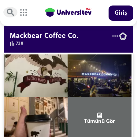
Giriş
Mackbear Coffee Co.
738
Tümünü Gör