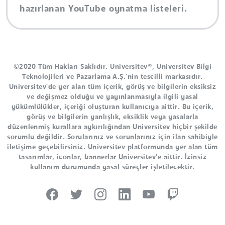
hazırlanan YouTube oynatma listeleri.
©2020 Tüm Hakları Saklıdır. Universitev®, Universitev Bilgi
Teknolojileri ve Pazarlama A.Ş.'nin tescilli markasıdır.
Universitev'de yer alan tüm içerik, görüş ve bilgilerin eksiksiz
ve değişmez olduğu ve yayınlanmasıyla ilgili yasal
yükümlülükler, içeriği oluşturan kullanıcıya aittir. Bu içerik,
görüş ve bilgilerin yanlışlık, eksiklik veya yasalarla
düzenlenmiş kurallara aykırılığından Universitev hiçbir şekilde
sorumlu değildir. Sorularınız ve sorunlarınız için ilan sahibiyle
iletişime geçebilirsiniz. Universitev platformunda yer alan tüm
tasarımlar, iconlar, bannerlar Universitev'e aittir. İzinsiz
kullanım durumunda yasal süreçler işletilecektir.