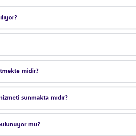
ılıyor?
 etmekte midir?
s hizmeti sunmakta mıdır?
 bulunuyor mu?