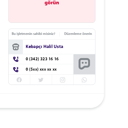
görün
Bu işletmenin sahibi misiniz?
Düzenleme önerin
Kebapçı Halil Usta
0 (342) 323 16 16
0 (5xx) xxx xx xx