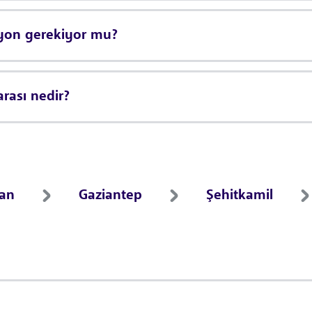
asyon gerekiyor mu?
rası nedir?
ran
Gaziantep
Şehitkamil