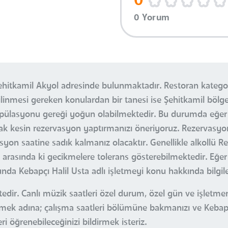
0
0 Yorum
Şehitkamil Akyol adresinde bulunmaktadır. Restoran katego
ilinmesi gereken konulardan bir tanesi ise Şehitkamil bölges
opülasyonu gereği yoğun olabilmektedir. Bu durumda eğer 
ak kesin rezervasyon yaptırmanızı öneriyoruz. Rezervasyo
n saatine sadık kalmanız olacaktır. Genellikle alkollü Res
arasında ki gecikmelere tolerans gösterebilmektedir. Eğe
da Kebapçı Halil Usta adlı işletmeyi konu hakkında bilgil
dir. Canlı müzik saatleri özel durum, özel gün ve işletmeni
ilmek adına; çalışma saatleri bölümüne bakmanızı ve Kebapç
i öğrenebileceğinizi bildirmek isteriz.