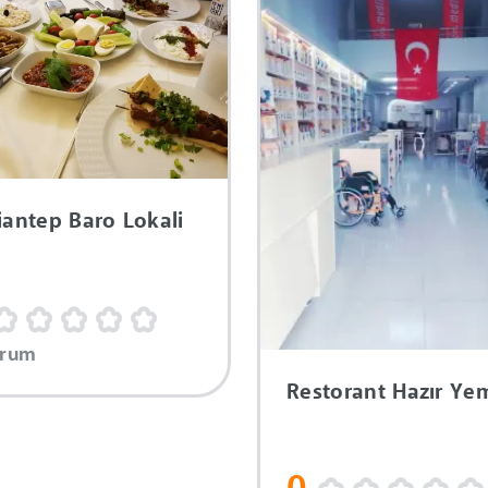
iantep Baro Lokali
orum
Restorant Hazır Ye