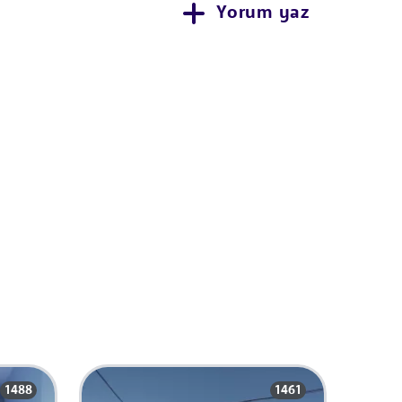
Yorum yaz
1488
1461