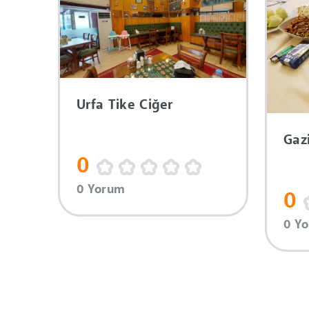
Urfa Tike Ciğer
Gaz
0
0 Yorum
0
0 Y