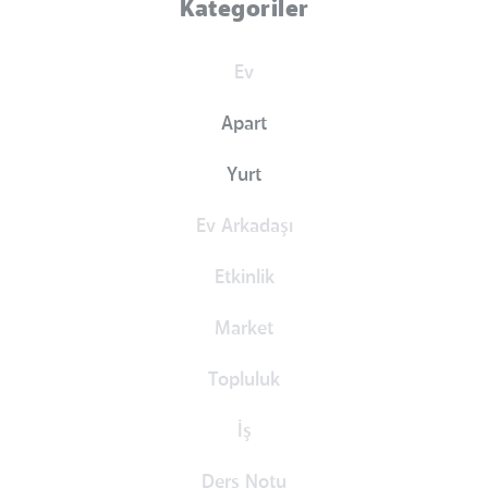
Kategoriler
Ev
Apart
Yurt
Ev Arkadaşı
Etkinlik
Market
Topluluk
İş
Ders Notu