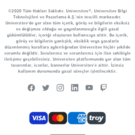
©2020 Tüm Hakları Saklıdır. Universitev®, Universitev Bilgi
Teknolojileri ve Pazarlama A.Ş.'nin tescilli markasıdır.
Universitev'de yer alan tüm içerik, görüş ve bilgilerin eksiksiz
ve değişmez olduğu ve yayınlanmasıyla ilgili yasal
yükümlülükler, içeriği oluşturan kullanıcıya aittir. Bu içerik,
görüş ve bilgilerin yanlışlık, eksiklik veya yasalarla
düzenlenmiş kurallara aykırılığından Universitev hiçbir şekilde
sorumlu değildir. Sorularınız ve sorunlarınız için ilan sahibiyle
iletişime geçebilirsiniz. Universitev platformunda yer alan tüm
tasarımlar, iconlar, bannerlar Universitev'e aittir. İzinsiz
kullanım durumunda yasal süreçler işletilecektir.