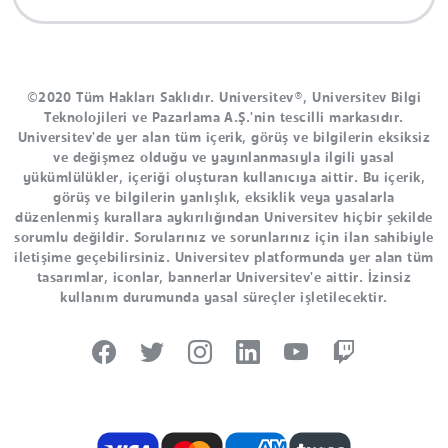
©2020 Tüm Hakları Saklıdır. Universitev®, Universitev Bilgi
Teknolojileri ve Pazarlama A.Ş.'nin tescilli markasıdır.
Universitev'de yer alan tüm içerik, görüş ve bilgilerin eksiksiz
ve değişmez olduğu ve yayınlanmasıyla ilgili yasal
yükümlülükler, içeriği oluşturan kullanıcıya aittir. Bu içerik,
görüş ve bilgilerin yanlışlık, eksiklik veya yasalarla
düzenlenmiş kurallara aykırılığından Universitev hiçbir şekilde
sorumlu değildir. Sorularınız ve sorunlarınız için ilan sahibiyle
iletişime geçebilirsiniz. Universitev platformunda yer alan tüm
tasarımlar, iconlar, bannerlar Universitev'e aittir. İzinsiz
kullanım durumunda yasal süreçler işletilecektir.