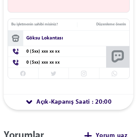
Bu işletmenin sahibi misiniz?
Düzenleme önerin
Göksu Lokantası
0 (5xx) xxx xx xx
0 (5xx) xxx xx xx
Açık
Kapanış Saati : 20:00
-
Yorumlar
Yorum yaz