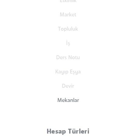
Etkinlik
Market
Topluluk
İş
Ders Notu
Kayıp Eşya
Devir
Mekanlar
Hesap Türleri