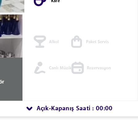
Kafe
Alkol
Paket Servis
Canlı Müzik
Rezervasyon
ör
Açık
Kapanış Saati : 00:00
-