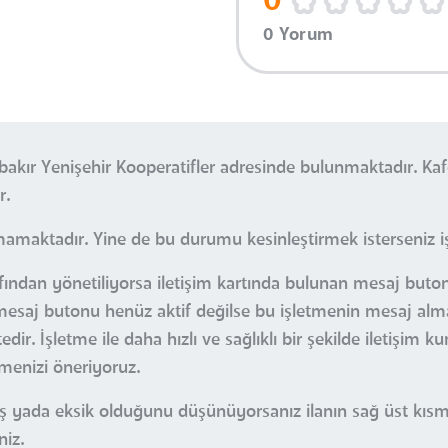
0
0 Yorum
kır Yenişehir Kooperatifler adresinde bulunmaktadır. Kaf
r.
mamaktadır. Yine de bu durumu kesinleştirmek isterseniz işl
rafından yönetiliyorsa iletişim kartında bulunan mesaj bu
an mesaj butonu henüz aktif değilse bu işletmenin mesaj alma
r. İşletme ile daha hızlı ve sağlıklı bir şekilde iletişim k
çmenizi öneriyoruz.
nlış yada eksik olduğunu düşünüyorsanız ilanın sağ üst kı
niz.