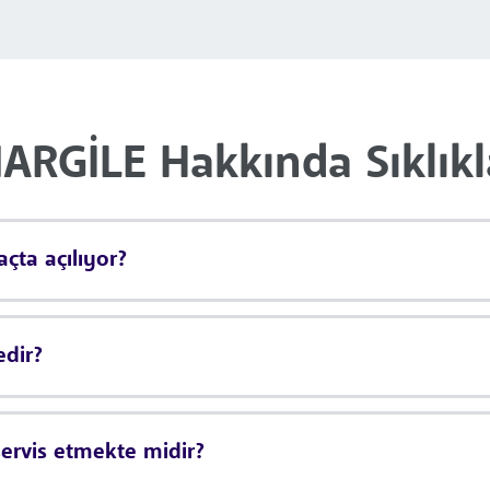
RGİLE Hakkında Sıklıkla
ta açılıyor?
dir?
rvis etmekte midir?