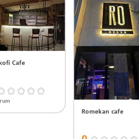
kofi Cafe
orum
Romekan cafe