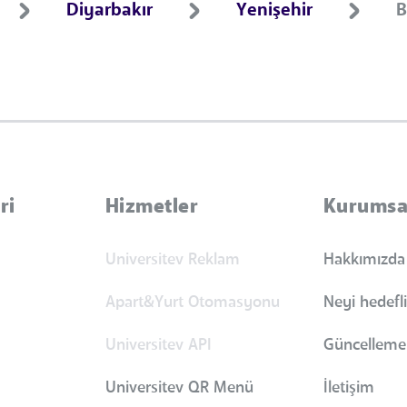
Diyarbakır
Yenişehir
B
ri
Hizmetler
Kurumsa
Universitev Reklam
Hakkımızda
Apart&Yurt Otomasyonu
Neyi hedefl
Universitev API
Güncellemel
Universitev QR Menü
İletişim