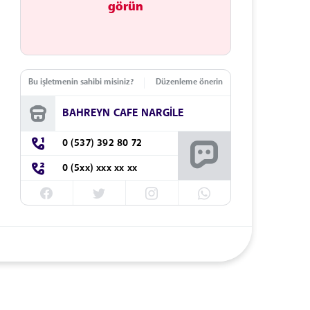
görün
Bu işletmenin sahibi misiniz?
Düzenleme önerin
BAHREYN CAFE NARGİLE
0 (537) 392 80 72
0 (5xx) xxx xx xx