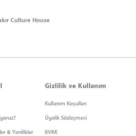
akır Culture House
l
Gizlilik ve Kullanım
Kullanım Koşulları
iyoruz?
Üyelik Sözleşmesi
er & Yenilikler
KVKK