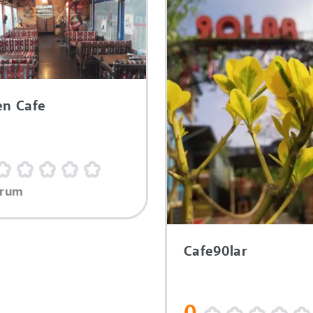
en Cafe
orum
Cafe90lar