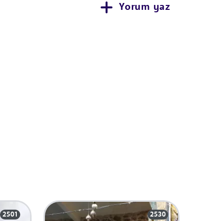
Yorum yaz
2501
2530