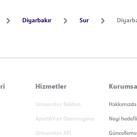
Diyarbakır
Sur
Diyarb
ri
Hizmetler
Kurumsa
Universitev Reklam
Hakkımızda
Apart&Yurt Otomasyonu
Neyi hedefl
Universitev API
Güncellemel