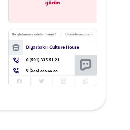
görün
Bu işletmenin sahibi misiniz?
Düzenleme önerin
Diyarbakır Culture House
0 (501) 335 51 21
0 (5xx) xxx xx xx