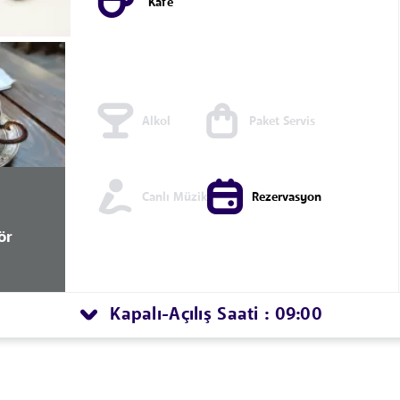
Kafe
Alkol
Paket Servis
Canlı Müzik
Rezervasyon
ör
Kapalı
Açılış Saati : 09:00
-