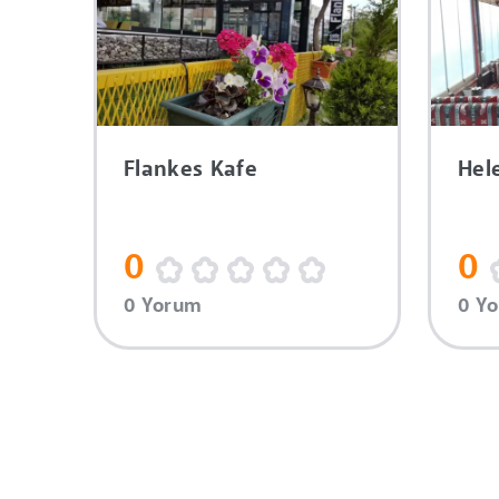
Flankes Kafe
Hel
0
0
0 Yorum
0 Y