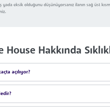
nlış yada eksik olduğunu düşünüyorsanız ilanın sağ üst kı
niz.
e House Hakkında Sıklık
açta açılıyor?
edir?