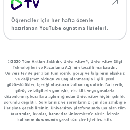
Öğrenciler için her hafta özenle
hazırlanan YouTube oynatma listeleri.
©2020 Tüm Hakları Saklıdır. Universitev®, Universitev Bilgi
Teknolojileri ve Pazarlama A.Ş.'nin tescilli markasıdır.
Universitev'de yer alan tüm içerik, görüş ve bilgilerin eksiksiz
ve değişmez olduğu ve yayınlanmasıyla ilgili yasal
yükümlülükler, içeriği oluşturan kullanıcıya aittir. Bu içerik,
görüş ve bilgilerin yanlışlık, eksiklik veya yasalarla
düzenlenmiş kurallara aykırılığından Universitev hiçbir şekilde
sorumlu değildir. Sorularınız ve sorunlarınız için ilan sahibiyle
iletişime geçebilirsiniz. Universitev platformunda yer alan tüm
tasarımlar, iconlar, bannerlar Universitev'e aittir. İzinsiz
kullanım durumunda yasal süreçler işletilecektir.