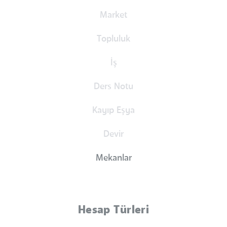
Market
Topluluk
İş
Ders Notu
Kayıp Eşya
Devir
Mekanlar
Hesap Türleri