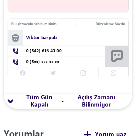
Bu işletmenin sahibi misiniz?
Düzenleme önerin
Viktor barpub
0 (542) 616 43 00
0 (5xx) xxx xx xx
Tüm Gün
Açılış Zamanı
-
Kapalı
Bilinmiyor
Yorumlar
Yorum yaz