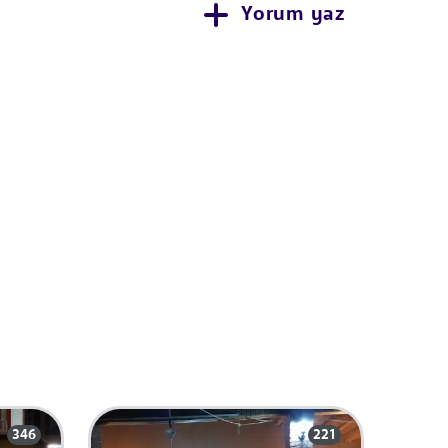
Yorum yaz
346
221