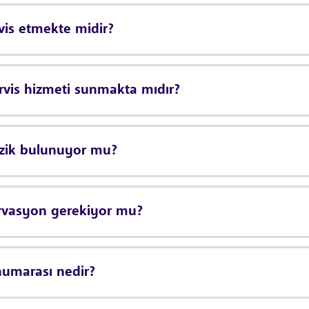
vis etmekte midir?
rvis hizmeti sunmakta mıdır?
üzik bulunuyor mu?
ervasyon gerekiyor mu?
numarası nedir?