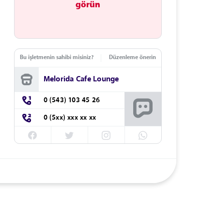
görün
Bu işletmenin sahibi misiniz?
Düzenleme önerin
Melorida Cafe Lounge
0 (543) 103 45 26
0 (5xx) xxx xx xx