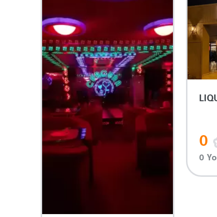
LIQ
0
0 Y