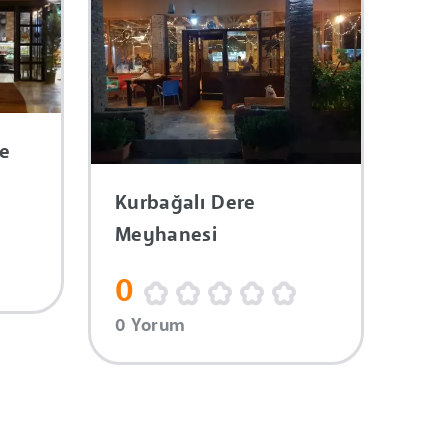
ee
Kurbağalı Dere
Meyhanesi
0
0 Yorum