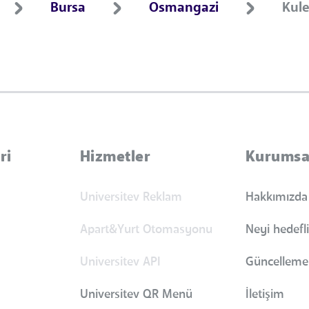
Bursa
Osmangazi
Kule
ri
Hizmetler
Kurumsa
Universitev Reklam
Hakkımızda
Apart&Yurt Otomasyonu
Neyi hedefl
Universitev API
Güncellemel
Universitev QR Menü
İletişim