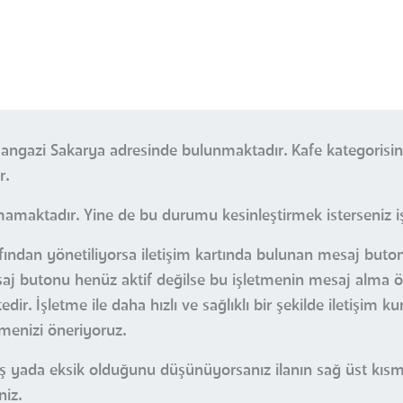
mangazi Sakarya adresinde bulunmaktadır. Kafe kategorisi
r.
mamaktadır. Yine de bu durumu kesinleştirmek isterseniz işl
fından yönetiliyorsa iletişim kartında bulunan mesaj butonu
esaj butonu henüz aktif değilse bu işletmenin mesaj alma öz
r. İşletme ile daha hızlı ve sağlıklı bir şekilde iletişim k
çmenizi öneriyoruz.
nlış yada eksik olduğunu düşünüyorsanız ilanın sağ üst kı
niz.