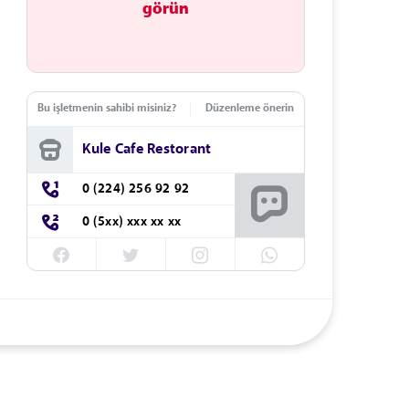
görün
Bu işletmenin sahibi misiniz?
Düzenleme önerin
Kule Cafe Restorant
0 (224) 256 92 92
0 (5xx) xxx xx xx