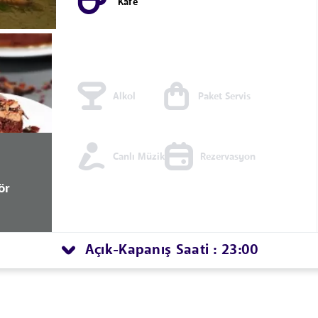
Kafe
Alkol
Paket Servis
Canlı Müzik
Rezervasyon
ör
Açık
Kapanış Saati : 23:00
-