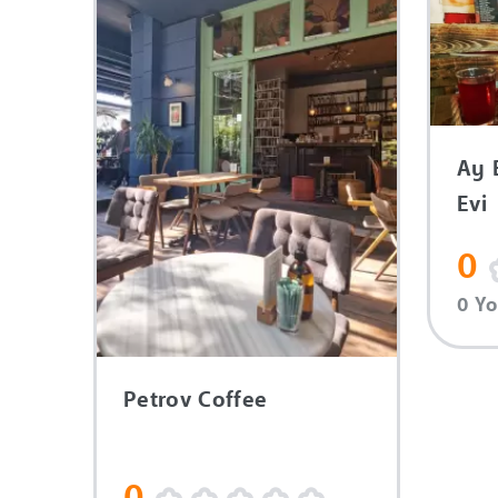
Ay 
Evi
0
0 Y
Petrov Coffee