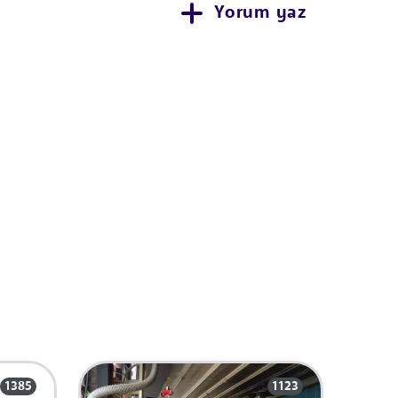
Yorum yaz
1385
1123